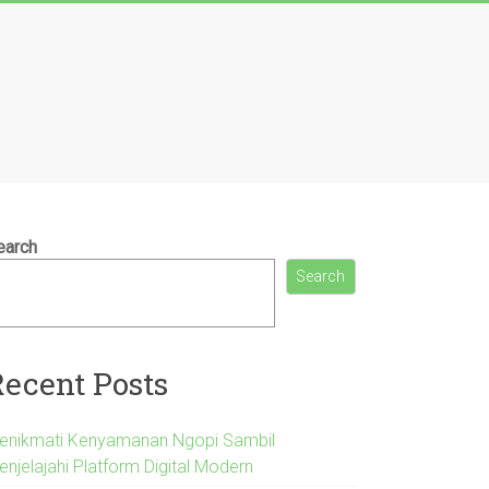
earch
Search
Recent Posts
enikmati Kenyamanan Ngopi Sambil
enjelajahi Platform Digital Modern