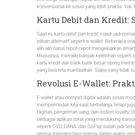
konvensional ke solusi yang lebih praktis. Yuk, k
Kartu Debit dan Kredit:
Saat ini, kartu debit dan kredit masih jadi pr
pilihan alternatif seperti e-wallet. Beberapa 
alih-alih harus repot-repot mengeluarkan smartp
khususnya, memiliki banyak kelebihan seperti s
kartu kredit dari bank-bank besar sering mem
yang bisa kita manfaatkan. Siapa yang tidak 
Revolusi E-Wallet: Prakt
E-wallet atau dompet digital adalah solusi mod
mempermudah kita saat berbelanja, tetapi jug
tagihan, pengiriman uang, dan sistem loyalty. D
berbagai aplikasi lokal yang mendukung transa
seperti OVO, DANA, dan GoPay sudah jadi tema
semua transaksi bisa selesai dalam waktu sin