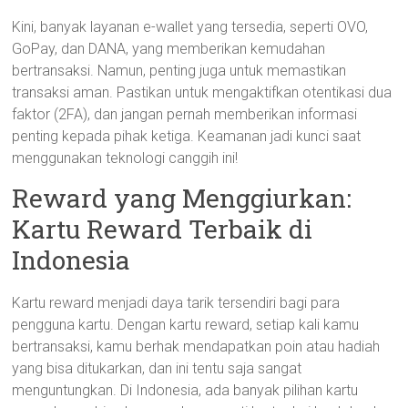
Kini, banyak layanan e-wallet yang tersedia, seperti OVO,
GoPay, dan DANA, yang memberikan kemudahan
bertransaksi. Namun, penting juga untuk memastikan
transaksi aman. Pastikan untuk mengaktifkan otentikasi dua
faktor (2FA), dan jangan pernah memberikan informasi
penting kepada pihak ketiga. Keamanan jadi kunci saat
menggunakan teknologi canggih ini!
Reward yang Menggiurkan:
Kartu Reward Terbaik di
Indonesia
Kartu reward menjadi daya tarik tersendiri bagi para
pengguna kartu. Dengan kartu reward, setiap kali kamu
bertransaksi, kamu berhak mendapatkan poin atau hadiah
yang bisa ditukarkan, dan ini tentu saja sangat
menguntungkan. Di Indonesia, ada banyak pilihan kartu