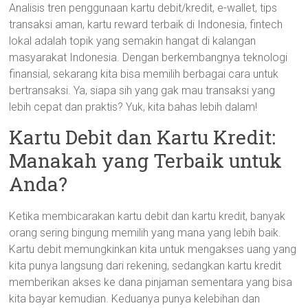
Analisis tren penggunaan kartu debit/kredit, e-wallet, tips
transaksi aman, kartu reward terbaik di Indonesia, fintech
lokal adalah topik yang semakin hangat di kalangan
masyarakat Indonesia. Dengan berkembangnya teknologi
finansial, sekarang kita bisa memilih berbagai cara untuk
bertransaksi. Ya, siapa sih yang gak mau transaksi yang
lebih cepat dan praktis? Yuk, kita bahas lebih dalam!
Kartu Debit dan Kartu Kredit:
Manakah yang Terbaik untuk
Anda?
Ketika membicarakan kartu debit dan kartu kredit, banyak
orang sering bingung memilih yang mana yang lebih baik.
Kartu debit memungkinkan kita untuk mengakses uang yang
kita punya langsung dari rekening, sedangkan kartu kredit
memberikan akses ke dana pinjaman sementara yang bisa
kita bayar kemudian. Keduanya punya kelebihan dan