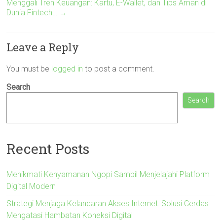
Menggali Tren Keuangan: Kartu, E-Wallet, dan Tips Aman di
Dunia Fintech…
→
Leave a Reply
You must be
logged in
to post a comment.
Search
Search
Recent Posts
Menikmati Kenyamanan Ngopi Sambil Menjelajahi Platform
Digital Modern
Strategi Menjaga Kelancaran Akses Internet: Solusi Cerdas
Mengatasi Hambatan Koneksi Digital