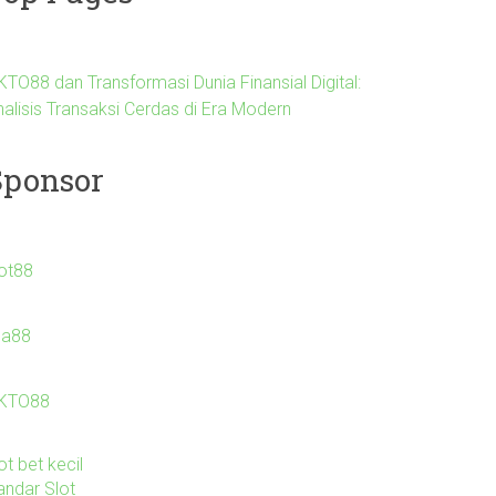
KTO88 dan Transformasi Dunia Finansial Digital:
nalisis Transaksi Cerdas di Era Modern
Sponsor
lot88
ila88
KTO88
ot bet kecil
andar Slot