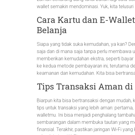
wallet semakin mendominasi. Yuk, kita telusuri
Cara Kartu dan E-Walle
Belanja
Siapa yang tidak suka kemudahan, ya kan? Deng
saja dan di mana saja tanpa perlu membawa uang
memberikan kemudahan ekstra, seperti bayar c
ke kedua metode pembayaran ini, terutama de
keamanan dan kemudahan. Kita bisa bertransaks
Tips Transaksi Aman di 
Biarpun kita bisa bertransaksi dengan mudah, 
tips untuk transaksi yang lebih aman: pertama, 
walletmu. Ini bisa menjadi penghalang tambaha
sembarangan dalam membuka tautan yang menc
finansial. Terakhir, pastikan jaringan Wi-Fi ya