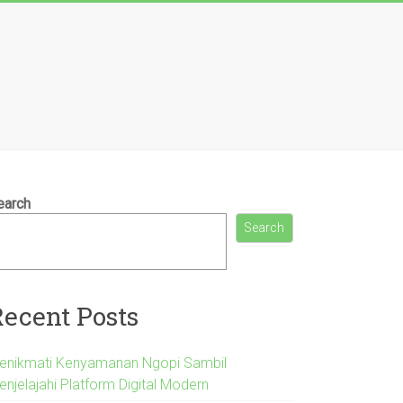
earch
Search
Recent Posts
enikmati Kenyamanan Ngopi Sambil
enjelajahi Platform Digital Modern