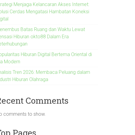
trategi Menjaga Kelancaran Akses Internet:
olusi Cerdas Mengatasi Hambatan Koneksi
gital
enembus Batas Ruang dan Waktu Lewat
ensasi Hiburan okto88 Dalam Era
eterhubungan
pularitas Hiburan Digital Bertema Oriental di
ra Modern
nalisis Tren 2026: Membaca Peluang dalam
dustri Hiburan Olahraga
Recent Comments
o comments to show.
Top Pages