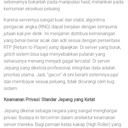
sebenarnya bukanlah pada manipulasi hasil, melainkan pada
kemurnian eksekusi peluang.
Karena servernya sangat kuat dan stabil, algoritma
pengacak angka (RNG) dapat berjalan dengan sempurna
jutaan kali per detik. Ini menjamin distribusi kemenangan
yang benar-benar acak dan adil sesuai dengan persentase
RTP (Return to Player) yang dijanjikan. Di server yang buruk,
glitch
sistem bisa saja menyebabkan putaran yang
seharusnya menang menjadi gagal tercatat. Di server
Jepang yang dikelola profesional, integritas data adalah
prioritas utama. Jadi, “gacor” di sini berarti sistemnya jujur
dan membayar sesuai peluang, tidak dicurangi oleh bug
sistem.
Keamanan Privasi: Standar Jepang yang Ketat
Jepang dikenal sebagai negara yang sangat menghargai
privasi. Budaya ini tercermin dalam arsitektur keamanan
server mereka. Bagi pemain kelas kakap (High Roller) yang