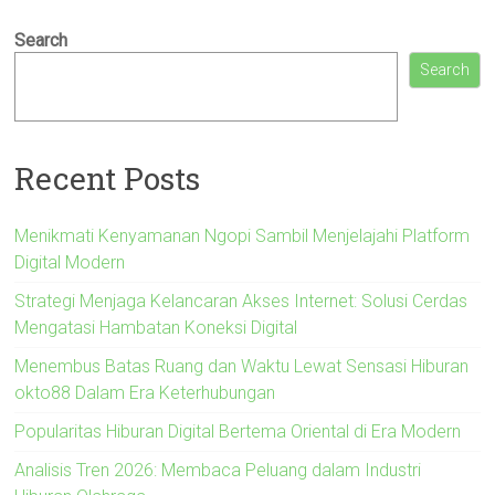
Search
Search
Recent Posts
Menikmati Kenyamanan Ngopi Sambil Menjelajahi Platform
Digital Modern
Strategi Menjaga Kelancaran Akses Internet: Solusi Cerdas
Mengatasi Hambatan Koneksi Digital
Menembus Batas Ruang dan Waktu Lewat Sensasi Hiburan
okto88 Dalam Era Keterhubungan
Popularitas Hiburan Digital Bertema Oriental di Era Modern
Analisis Tren 2026: Membaca Peluang dalam Industri