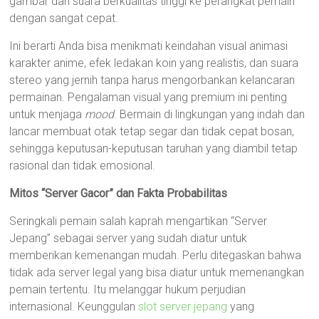
gambar dan suara berkualitas tinggi ke perangkat pemain
dengan sangat cepat.
Ini berarti Anda bisa menikmati keindahan visual animasi
karakter anime, efek ledakan koin yang realistis, dan suara
stereo yang jernih tanpa harus mengorbankan kelancaran
permainan. Pengalaman visual yang premium ini penting
untuk menjaga
mood
. Bermain di lingkungan yang indah dan
lancar membuat otak tetap segar dan tidak cepat bosan,
sehingga keputusan-keputusan taruhan yang diambil tetap
rasional dan tidak emosional.
Mitos “Server Gacor” dan Fakta Probabilitas
Seringkali pemain salah kaprah mengartikan “Server
Jepang” sebagai server yang sudah diatur untuk
memberikan kemenangan mudah. Perlu ditegaskan bahwa
tidak ada server legal yang bisa diatur untuk memenangkan
pemain tertentu. Itu melanggar hukum perjudian
internasional. Keunggulan
slot server jepang
yang