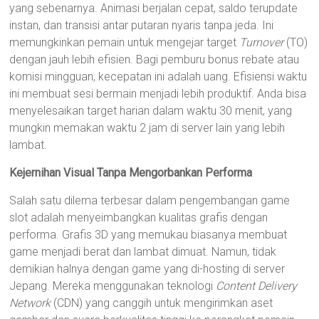
yang sebenarnya. Animasi berjalan cepat, saldo terupdate
instan, dan transisi antar putaran nyaris tanpa jeda. Ini
memungkinkan pemain untuk mengejar target
Turnover
(TO)
dengan jauh lebih efisien. Bagi pemburu bonus rebate atau
komisi mingguan, kecepatan ini adalah uang. Efisiensi waktu
ini membuat sesi bermain menjadi lebih produktif. Anda bisa
menyelesaikan target harian dalam waktu 30 menit, yang
mungkin memakan waktu 2 jam di server lain yang lebih
lambat.
Kejernihan Visual Tanpa Mengorbankan Performa
Salah satu dilema terbesar dalam pengembangan game
slot adalah menyeimbangkan kualitas grafis dengan
performa. Grafis 3D yang memukau biasanya membuat
game menjadi berat dan lambat dimuat. Namun, tidak
demikian halnya dengan game yang di-hosting di server
Jepang. Mereka menggunakan teknologi
Content Delivery
Network
(CDN) yang canggih untuk mengirimkan aset