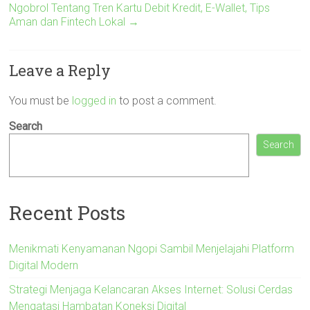
Ngobrol Tentang Tren Kartu Debit Kredit, E-Wallet, Tips
Aman dan Fintech Lokal
→
Leave a Reply
You must be
logged in
to post a comment.
Search
Search
Recent Posts
Menikmati Kenyamanan Ngopi Sambil Menjelajahi Platform
Digital Modern
Strategi Menjaga Kelancaran Akses Internet: Solusi Cerdas
Mengatasi Hambatan Koneksi Digital