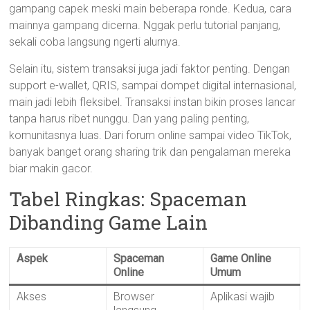
gampang capek meski main beberapa ronde. Kedua, cara
mainnya gampang dicerna. Nggak perlu tutorial panjang,
sekali coba langsung ngerti alurnya.
Selain itu, sistem transaksi juga jadi faktor penting. Dengan
support e-wallet, QRIS, sampai dompet digital internasional,
main jadi lebih fleksibel. Transaksi instan bikin proses lancar
tanpa harus ribet nunggu. Dan yang paling penting,
komunitasnya luas. Dari forum online sampai video TikTok,
banyak banget orang sharing trik dan pengalaman mereka
biar makin gacor.
Tabel Ringkas: Spaceman
Dibanding Game Lain
Aspek
Spaceman
Game Online
Online
Umum
Akses
Browser
Aplikasi wajib