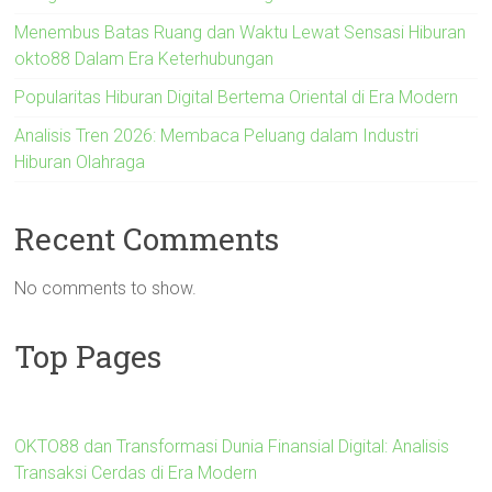
Menembus Batas Ruang dan Waktu Lewat Sensasi Hiburan
okto88 Dalam Era Keterhubungan
Popularitas Hiburan Digital Bertema Oriental di Era Modern
Analisis Tren 2026: Membaca Peluang dalam Industri
Hiburan Olahraga
Recent Comments
No comments to show.
Top Pages
OKTO88 dan Transformasi Dunia Finansial Digital: Analisis
Transaksi Cerdas di Era Modern