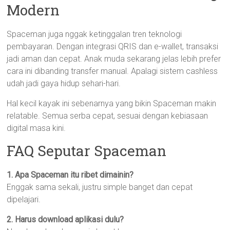
Modern
Spaceman juga nggak ketinggalan tren teknologi
pembayaran. Dengan integrasi QRIS dan e-wallet, transaksi
jadi aman dan cepat. Anak muda sekarang jelas lebih prefer
cara ini dibanding transfer manual. Apalagi sistem cashless
udah jadi gaya hidup sehari-hari.
Hal kecil kayak ini sebenarnya yang bikin Spaceman makin
relatable. Semua serba cepat, sesuai dengan kebiasaan
digital masa kini.
FAQ Seputar Spaceman
1. Apa Spaceman itu ribet dimainin?
Enggak sama sekali, justru simple banget dan cepat
dipelajari.
2. Harus download aplikasi dulu?