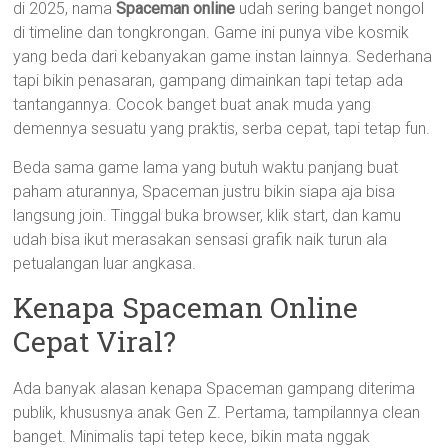
di 2025, nama
Spaceman online
udah sering banget nongol
di timeline dan tongkrongan. Game ini punya vibe kosmik
yang beda dari kebanyakan game instan lainnya. Sederhana
tapi bikin penasaran, gampang dimainkan tapi tetap ada
tantangannya. Cocok banget buat anak muda yang
demennya sesuatu yang praktis, serba cepat, tapi tetap fun.
Beda sama game lama yang butuh waktu panjang buat
paham aturannya, Spaceman justru bikin siapa aja bisa
langsung join. Tinggal buka browser, klik start, dan kamu
udah bisa ikut merasakan sensasi grafik naik turun ala
petualangan luar angkasa.
Kenapa Spaceman Online
Cepat Viral?
Ada banyak alasan kenapa Spaceman gampang diterima
publik, khususnya anak Gen Z. Pertama, tampilannya clean
banget. Minimalis tapi tetep kece, bikin mata nggak