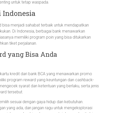
penting untuk tetap waspada.
 Indonesia
rd bisa menjadi sahabat terbaik untuk mendapatkan
lakukan. Di Indonesia, berbagai bank menawarkan
biasanya memiliki program poin yang bisa ditukarkan
kan tiket perjalanan.
rd yang Bisa Anda
lah kartu kredit dari bank BCA yang menawarkan promo
emiliki program reward yang keuntungan dan cashback-
mengecek syarat dan ketentuan yang berlaku, serta jenis
ard tersebut.
emilih sesuai dengan gaya hidup dan kebutuhan.
an yang ada, dan jangan ragu untuk mengeksplorasi