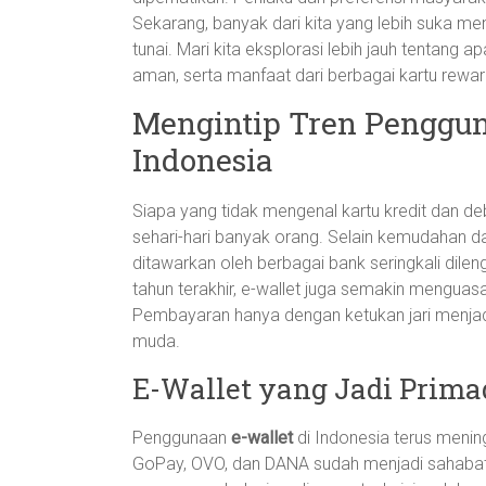
Sekarang, banyak dari kita yang lebih suka m
tunai. Mari kita eksplorasi lebih jauh tentang 
aman, serta manfaat dari berbagai kartu rewar
Mengintip Tren Penggun
Indonesia
Siapa yang tidak mengenal kartu kredit dan d
sehari-hari banyak orang. Selain kemudahan da
ditawarkan oleh berbagai bank seringkali dil
tahun terakhir, e-wallet juga semakin menguas
Pembayaran hanya dengan ketukan jari menjadi 
muda.
E-Wallet yang Jadi Prim
Penggunaan
e-wallet
di Indonesia terus mening
GoPay, OVO, dan DANA sudah menjadi sahabat a