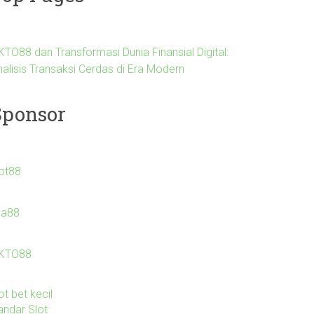
KTO88 dan Transformasi Dunia Finansial Digital:
nalisis Transaksi Cerdas di Era Modern
Sponsor
lot88
ila88
KTO88
ot bet kecil
andar Slot