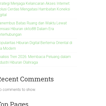
trategi Menjaga Kelancaran Akses Internet:
olusi Cerdas Mengatasi Hambatan Koneksi
gital
enembus Batas Ruang dan Waktu Lewat
ensasi Hiburan okto88 Dalam Era
eterhubungan
pularitas Hiburan Digital Bertema Oriental di
ra Modern
nalisis Tren 2026: Membaca Peluang dalam
dustri Hiburan Olahraga
Recent Comments
o comments to show.
Top Pages