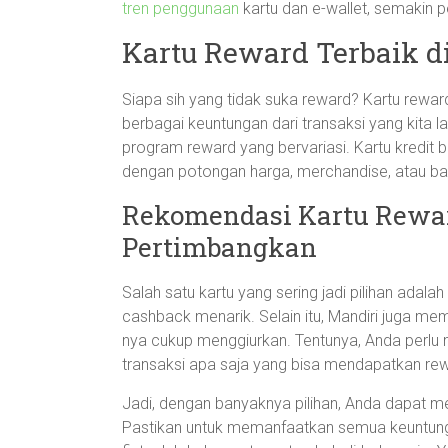
tren penggunaan
kartu dan e-wallet, semakin 
Kartu Reward Terbaik di
Siapa sih yang tidak suka reward? Kartu rewa
berbagai keuntungan dari transaksi yang kita 
program reward yang bervariasi. Kartu kredit 
dengan potongan harga, merchandise, atau bah
Rekomendasi Kartu Rewa
Pertimbangkan
Salah satu kartu yang sering jadi pilihan ada
cashback menarik. Selain itu, Mandiri juga m
nya cukup menggiurkan. Tentunya, Anda perlu 
transaksi apa saja yang bisa mendapatkan rew
Jadi, dengan banyaknya pilihan, Anda dapat m
Pastikan untuk memanfaatkan semua keuntung