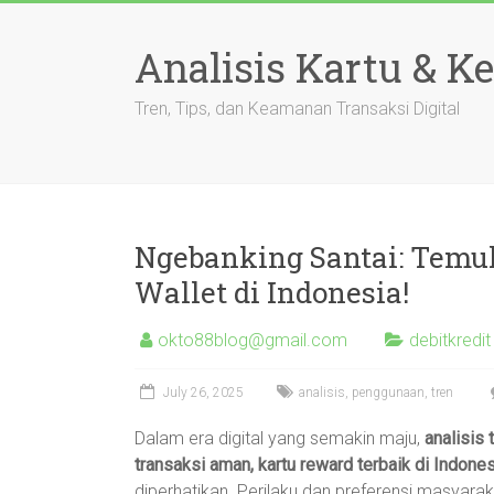
Skip
to
Analisis Kartu & K
content
Tren, Tips, dan Keamanan Transaksi Digital
Ngebanking Santai: Temuk
Wallet di Indonesia!
okto88blog@gmail.com
debitkredit
July 26, 2025
analisis
,
penggunaan
,
tren
Dalam era digital yang semakin maju,
analisis 
transaksi aman, kartu reward terbaik di Indonesi
diperhatikan. Perilaku dan preferensi masyar