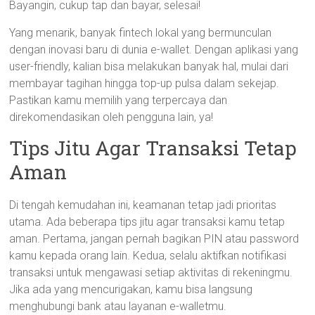
Bayangin, cukup tap dan bayar, selesai!
Yang menarik, banyak fintech lokal yang bermunculan
dengan inovasi baru di dunia e-wallet. Dengan aplikasi yang
user-friendly, kalian bisa melakukan banyak hal, mulai dari
membayar tagihan hingga top-up pulsa dalam sekejap.
Pastikan kamu memilih yang terpercaya dan
direkomendasikan oleh pengguna lain, ya!
Tips Jitu Agar Transaksi Tetap
Aman
Di tengah kemudahan ini, keamanan tetap jadi prioritas
utama. Ada beberapa tips jitu agar transaksi kamu tetap
aman. Pertama, jangan pernah bagikan PIN atau password
kamu kepada orang lain. Kedua, selalu aktifkan notifikasi
transaksi untuk mengawasi setiap aktivitas di rekeningmu.
Jika ada yang mencurigakan, kamu bisa langsung
menghubungi bank atau layanan e-walletmu.