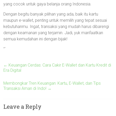
yang cocok untuk gaya belanja orang Indonesia.
Dengan begitu banyak pilihan yang ada, baik itu kartu
maupun e-wallet, penting untuk memilih yang tepat sesuai
kebutuhanmu. Ingat, transaksi yang mudah harus dibarengi
dengan keamanan yang terjamin. Jadi, yuk manfaatkan
semua kemudahan ini dengan bijak!
“`
←
Keuangan Cerdas: Cara Cakir E-Wallet dan Kartu Kredit di
Era Digital
Membongkar Tren Keuangan: Kartu, E-Wallet, dan Tips
Transaksi Aman di Indo!
→
Leave a Reply