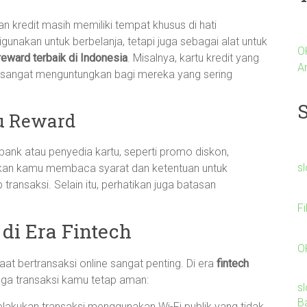
an kredit masih memiliki tempat khusus di hati
gunakan untuk berbelanja, tetapi juga sebagai alat untuk
O
reward terbaik di Indonesia
. Misalnya, kartu kredit yang
A
a sangat menguntungkan bagi mereka yang sering
u Reward
ank atau penyedia kartu, seperti promo diskon,
s
tikan kamu membaca syarat dan ketentuan untuk
ransaksi. Selain itu, perhatikan juga batasan
F
di Era Fintech
O
saat bertransaksi online sangat penting. Di era
fintech
jaga transaksi kamu tetap aman:
sl
B
lakukan transaksi menggunakan Wi-Fi publik yang tidak