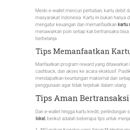
Meski e-wallet mencuri perhatian, kartu debit d
masyarakat Indonesia. Kartu ini bukan hanya di
mengatur keuangan dan memanfaatkan
kartu 
menawarkan poin setiap kali bertransaksi bis
berbelanja.
Tips Memanfaatkan Kart
Manfaatkan program reward yang ditawarkan b
cashback, dan akses ke acara eksklusif. Pas
mendapatkan keuntungan maksimal dari setiap t
penggunaan agar tidak terjebak dalam utang.
Tips Aman Bertransaksi 
Dari e-wallet hingga kartu kredit, perlindungan 
lokal
, berikut adalah beberapa tips untuk men
1. **Gunakan Koneksi yang Aman:** Hindari me