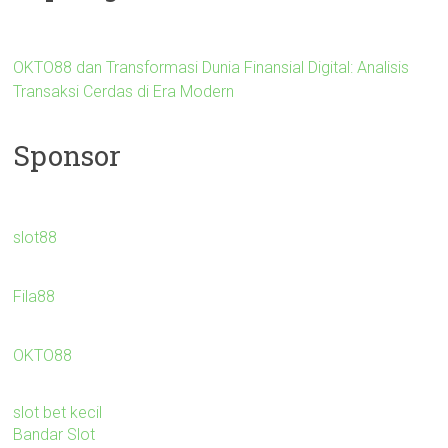
OKTO88 dan Transformasi Dunia Finansial Digital: Analisis
Transaksi Cerdas di Era Modern
Sponsor
slot88
Fila88
OKTO88
slot bet kecil
Bandar Slot