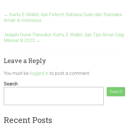
←
Kartu, E-Wallet, dan Fintech: Rahasia Cuan dari Transaksi
Aman di Indonesia
Jelajahi Dunia Transaksi: Kartu, E-Wallet, dan Tips Aman bagi
Milenial di 2023
→
Leave a Reply
You must be
logged in
to post a comment.
Search
Search
Recent Posts