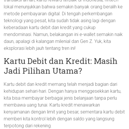
lokal menunjukkan bahwa semakin banyak orang beralih ke
metode pembayaran digital. Di tengah perkembangan
teknologi yang pesat, kita sudah tidak asing lagi dengan
keberadaan kartu debit dan kredit yang cukup
mendominasi. Namun, belakangan ini e-wallet semakin naik
daun, apalagi di kalangan milenial dan Gen Z. Yuk, kita
eksplorasi lebih jauh tentang tren ini!
Kartu Debit dan Kredit: Masih
Jadi Pilihan Utama?
Kartu debit dan kredit memang telah menjadi bagian dari
kehidupan sehari-hari. Dengan hanya menggesekkan kartu,
kita bisa membayar berbagai jenis belanjaan tanpa perlu
membawa uang tunai. Kartu kredit menawarkan
kenyamanan dengan limit yang besar, sementara kartu debit
memberi kita kontrol lebih dengan saldo yang langsung
terpotong dari rekening.