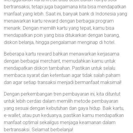
bertransaksi, tetapi juga bagaimana kita bisa mendapatkan
manfaat yang lebih. Saat ini, banyak bank di Indonesia yang
menawarkan kartu reward dengan berbagai program
menarik. Dengan memilih kartu yang tepat, kamu bisa
mendapatkan poin yang bisa ditukarkan dengan barang,
diskon belanja, hingga pengalaman menginap di hotel.
Beberapa kartu reward bahkan menawarkan kerjasama
dengan berbagai merchant, memudahkan kamu untuk
mendapatkan diskon tambahan. Pastikan untuk selalu
membaca syarat dan ketentuan agar tidak salah paham
dan agar setiap transaksi menjadi bermanfaat maksimal!
Dengan perkembangan tren pembayaran ini, kita dituntut
untuk lebih cerdas dalam memilih metode pembayaran
yang sesuai dengan kebutuhan dan gaya hidup. Baik kartu,
e-wallet, atau pun keduanya, pastikan kamu mendapatkan
manfaat optimal sekaligus menjaga keamanan dalam
bertransaksi. Selamat berbelanja!