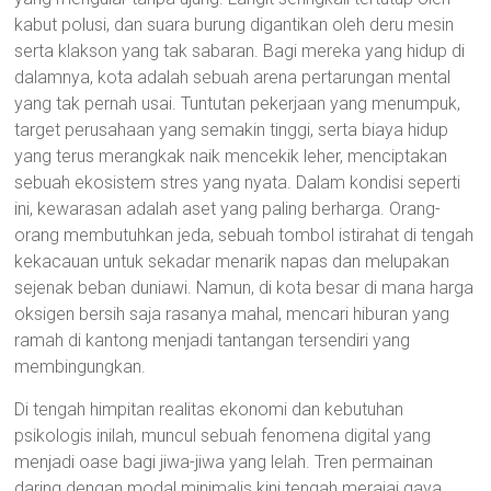
kabut polusi, dan suara burung digantikan oleh deru mesin
serta klakson yang tak sabaran. Bagi mereka yang hidup di
dalamnya, kota adalah sebuah arena pertarungan mental
yang tak pernah usai. Tuntutan pekerjaan yang menumpuk,
target perusahaan yang semakin tinggi, serta biaya hidup
yang terus merangkak naik mencekik leher, menciptakan
sebuah ekosistem stres yang nyata. Dalam kondisi seperti
ini, kewarasan adalah aset yang paling berharga. Orang-
orang membutuhkan jeda, sebuah tombol istirahat di tengah
kekacauan untuk sekadar menarik napas dan melupakan
sejenak beban duniawi. Namun, di kota besar di mana harga
oksigen bersih saja rasanya mahal, mencari hiburan yang
ramah di kantong menjadi tantangan tersendiri yang
membingungkan.
Di tengah himpitan realitas ekonomi dan kebutuhan
psikologis inilah, muncul sebuah fenomena digital yang
menjadi oase bagi jiwa-jiwa yang lelah. Tren permainan
daring dengan modal minimalis kini tengah merajai gaya