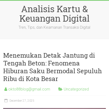
Skip
Analisis Kartu &
to
content
Keuangan Digital
Tren, Tips, dan Keamanan Transaksi Digital
Menemukan Detak Jantung di
Tengah Beton: Fenomena
Hiburan Saku Bermodal Sepuluh
Ribu di Kota Besar
okto88blog@gmail.com
Uncategorized
December 27, 2025