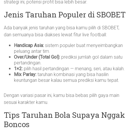
strategi ini, potensi profit bisa lebih besar.
Jenis Taruhan Populer di SBOBET
Ada banyak jenis taruhan yang bisa kamu pilih di SBOBET,
dan semuanya bisa diakses lewat fitur live football:
Handicap Asia:
sistem populer buat menyeimbangkan
peluang antar tim.
Over/Under (Total Gol):
prediksi jumlah gol dalam satu
pertandingan.
1×2:
pilih hasil pertandingan — menang, seri, atau kalah.
Mix Parlay:
taruhan kombinasi yang bisa hasilin
keuntungan besar kalau semua prediksi kamu tepat.
Dengan variasi pasar ini, kamu bisa bebas pilih gaya main
sesuai karakter kamu.
Tips Taruhan Bola Supaya Nggak
Boncos