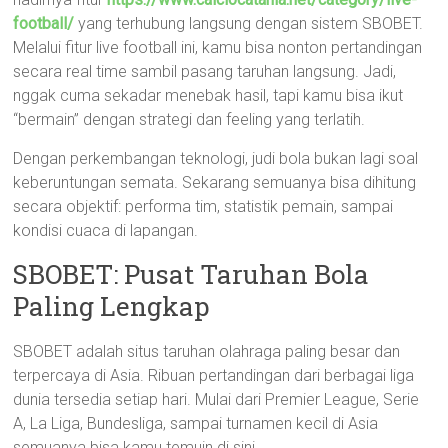
football/
yang terhubung langsung dengan sistem SBOBET.
Melalui fitur live football ini, kamu bisa nonton pertandingan
secara real time sambil pasang taruhan langsung. Jadi,
nggak cuma sekadar menebak hasil, tapi kamu bisa ikut
“bermain” dengan strategi dan feeling yang terlatih.
Dengan perkembangan teknologi, judi bola bukan lagi soal
keberuntungan semata. Sekarang semuanya bisa dihitung
secara objektif: performa tim, statistik pemain, sampai
kondisi cuaca di lapangan.
SBOBET: Pusat Taruhan Bola
Paling Lengkap
SBOBET adalah situs taruhan olahraga paling besar dan
terpercaya di Asia. Ribuan pertandingan dari berbagai liga
dunia tersedia setiap hari. Mulai dari Premier League, Serie
A, La Liga, Bundesliga, sampai turnamen kecil di Asia
semuanya bisa kamu temuin di sini.