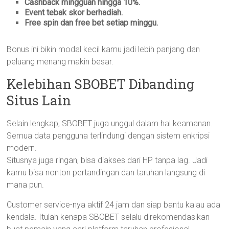
Cashback mingguan hingga 10%.
Event tebak skor berhadiah.
Free spin dan free bet setiap minggu.
Bonus ini bikin modal kecil kamu jadi lebih panjang dan
peluang menang makin besar.
Kelebihan SBOBET Dibanding
Situs Lain
Selain lengkap, SBOBET juga unggul dalam hal keamanan.
Semua data pengguna terlindungi dengan sistem enkripsi
modern.
Situsnya juga ringan, bisa diakses dari HP tanpa lag. Jadi
kamu bisa nonton pertandingan dan taruhan langsung di
mana pun.
Customer service-nya aktif 24 jam dan siap bantu kalau ada
kendala. Itulah kenapa SBOBET selalu direkomendasikan