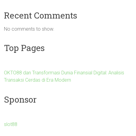
Recent Comments
No comments to show.
Top Pages
OKTO88 dan Transformasi Dunia Finansial Digital: Analisis
Transaksi Cerdas di Era Modern
Sponsor
slot88