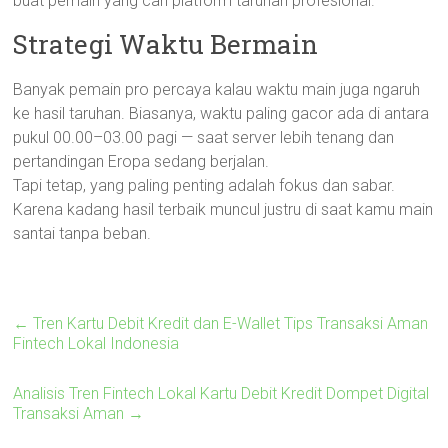
buat pemain yang cari platform taruhan profesional.
Strategi Waktu Bermain
Banyak pemain pro percaya kalau waktu main juga ngaruh
ke hasil taruhan. Biasanya, waktu paling gacor ada di antara
pukul 00.00–03.00 pagi — saat server lebih tenang dan
pertandingan Eropa sedang berjalan.
Tapi tetap, yang paling penting adalah fokus dan sabar.
Karena kadang hasil terbaik muncul justru di saat kamu main
santai tanpa beban.
←
Tren Kartu Debit Kredit dan E-Wallet Tips Transaksi Aman
Fintech Lokal Indonesia
Analisis Tren Fintech Lokal Kartu Debit Kredit Dompet Digital
Transaksi Aman
→