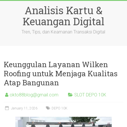
Skip
Analisis Kartu &
to
content
Keuangan Digital
Tren, Tips, dan Keamanan Transaksi Digital
Keunggulan Layanan Wilken
Roofing untuk Menjaga Kualitas
Atap Bangunan
okto88blog@gmail.com
SLOT DEPO 10K
January 11, 2026
DEPO 10K