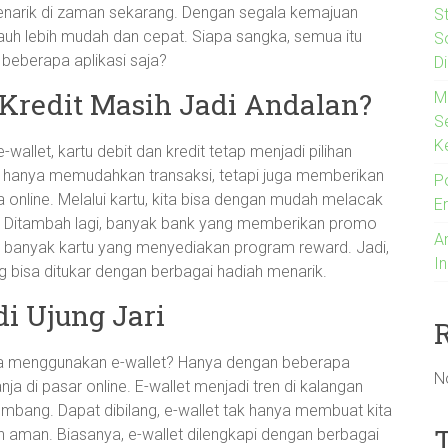
k menarik di zaman sekarang. Dengan segala kemajuan
S
jauh lebih mudah dan cepat. Siapa sangka, semua itu
S
eberapa aplikasi saja?
Di
 Kredit Masih Jadi Andalan?
M
S
K
-wallet, kartu debit dan kredit tetap menjadi pilihan
n hanya memudahkan transaksi, tetapi juga memberikan
Po
 online. Melalui kartu, kita bisa dengan mudah melacak
E
n. Ditambah lagi, banyak bank yang memberikan promo
A
, banyak kartu yang menyediakan program reward. Jadi,
In
ang bisa ditukar dengan berbagai hadiah menarik.
di Ujung Jari
a menggunakan e-wallet? Hanya dengan beberapa
N
nja di pasar online. E-wallet menjadi tren di kalangan
embang. Dapat dibilang, e-wallet tak hanya membuat kita
bih aman. Biasanya, e-wallet dilengkapi dengan berbagai