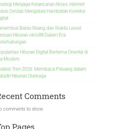
trategi Menjaga Kelancaran Akses Internet:
olusi Cerdas Mengatasi Hambatan Koneksi
gital
enembus Batas Ruang dan Waktu Lewat
ensasi Hiburan okto88 Dalam Era
eterhubungan
pularitas Hiburan Digital Bertema Oriental di
ra Modern
nalisis Tren 2026: Membaca Peluang dalam
dustri Hiburan Olahraga
Recent Comments
o comments to show.
Top Pages