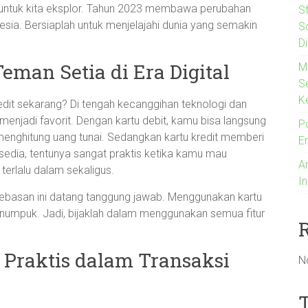
ik untuk kita eksplor. Tahun 2023 membawa perubahan
S
nesia. Bersiaplah untuk menjelajahi dunia yang semakin
S
Di
Teman Setia di Era Digital
M
S
K
kredit sekarang? Di tengah kecanggihan teknologi dan
n menjadi favorit. Dengan kartu debit, kamu bisa langsung
Po
enghitung uang tunai. Sedangkan kartu kredit memberi
E
sedia, tentunya sangat praktis ketika kamu mau
A
erlalu dalam sekaligus.
In
ebasan ini datang tanggung jawab. Menggunakan kartu
menumpuk. Jadi, bijaklah dalam menggunakan semua fitur
 Praktis dalam Transaksi
N