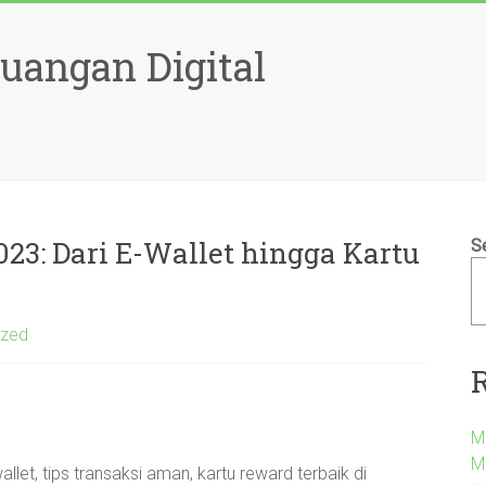
euangan Digital
23: Dari E-Wallet hingga Kartu
S
ized
M
M
allet, tips transaksi aman, kartu reward terbaik di