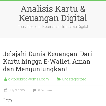
Skip
Analisis Kartu &
to
content
Keuangan Digital
Tren, Tips, dan Keamanan Transaksi Digital
Jelajahi Dunia Keuangan: Dari
Kartu hingga E-Wallet, Aman
dan Menguntungkan!
okto88blog@gmail.com
Uncategorized
July 3, 2025
0 Comment
“`html