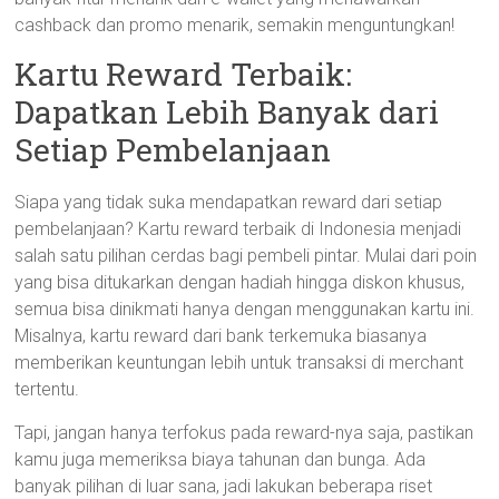
cashback dan promo menarik, semakin menguntungkan!
Kartu Reward Terbaik:
Dapatkan Lebih Banyak dari
Setiap Pembelanjaan
Siapa yang tidak suka mendapatkan reward dari setiap
pembelanjaan? Kartu reward terbaik di Indonesia menjadi
salah satu pilihan cerdas bagi pembeli pintar. Mulai dari poin
yang bisa ditukarkan dengan hadiah hingga diskon khusus,
semua bisa dinikmati hanya dengan menggunakan kartu ini.
Misalnya, kartu reward dari bank terkemuka biasanya
memberikan keuntungan lebih untuk transaksi di merchant
tertentu.
Tapi, jangan hanya terfokus pada reward-nya saja, pastikan
kamu juga memeriksa biaya tahunan dan bunga. Ada
banyak pilihan di luar sana, jadi lakukan beberapa riset