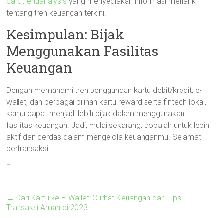
cardtrendanalysis
yang menyediakan informasi menarik
tentang tren keuangan terkini!
Kesimpulan: Bijak
Menggunakan Fasilitas
Keuangan
Dengan memahami tren penggunaan kartu debit/kredit, e-
wallet, dan berbagai pilihan kartu reward serta fintech lokal,
kamu dapat menjadi lebih bijak dalam menggunakan
fasilitas keuangan. Jadi, mulai sekarang, cobalah untuk lebih
aktif dan cerdas dalam mengelola keuanganmu. Selamat
bertransaksi!
“`
←
Dari Kartu ke E-Wallet: Curhat Keuangan dan Tips
Transaksi Aman di 2023