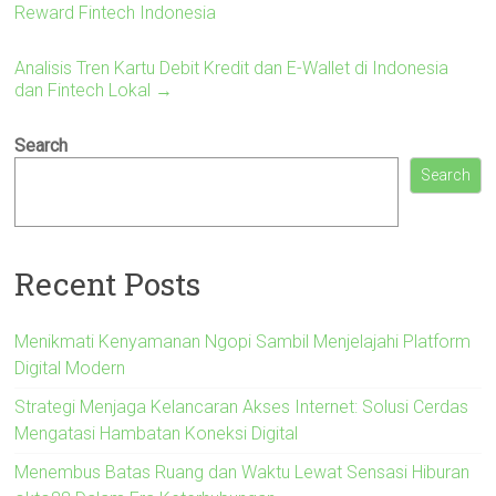
Reward Fintech Indonesia
Analisis Tren Kartu Debit Kredit dan E-Wallet di Indonesia
dan Fintech Lokal
→
Search
Search
Recent Posts
Menikmati Kenyamanan Ngopi Sambil Menjelajahi Platform
Digital Modern
Strategi Menjaga Kelancaran Akses Internet: Solusi Cerdas
Mengatasi Hambatan Koneksi Digital
Menembus Batas Ruang dan Waktu Lewat Sensasi Hiburan