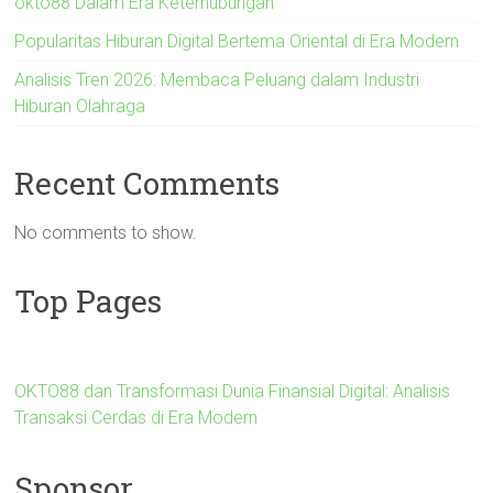
okto88 Dalam Era Keterhubungan
Popularitas Hiburan Digital Bertema Oriental di Era Modern
Analisis Tren 2026: Membaca Peluang dalam Industri
Hiburan Olahraga
Recent Comments
No comments to show.
Top Pages
OKTO88 dan Transformasi Dunia Finansial Digital: Analisis
Transaksi Cerdas di Era Modern
Sponsor