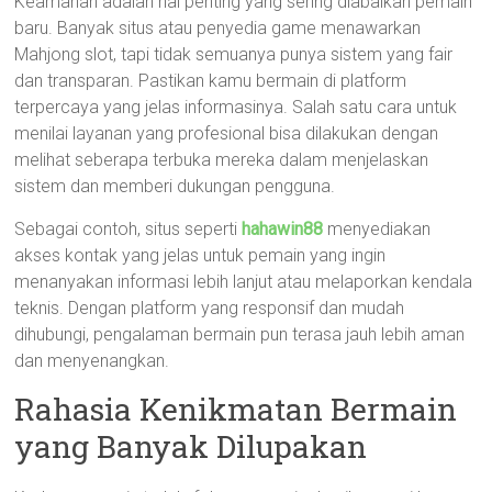
Keamanan adalah hal penting yang sering diabaikan pemain
baru. Banyak situs atau penyedia game menawarkan
Mahjong slot, tapi tidak semuanya punya sistem yang fair
dan transparan. Pastikan kamu bermain di platform
terpercaya yang jelas informasinya. Salah satu cara untuk
menilai layanan yang profesional bisa dilakukan dengan
melihat seberapa terbuka mereka dalam menjelaskan
sistem dan memberi dukungan pengguna.
Sebagai contoh, situs seperti
hahawin88
menyediakan
akses kontak yang jelas untuk pemain yang ingin
menanyakan informasi lebih lanjut atau melaporkan kendala
teknis. Dengan platform yang responsif dan mudah
dihubungi, pengalaman bermain pun terasa jauh lebih aman
dan menyenangkan.
Rahasia Kenikmatan Bermain
yang Banyak Dilupakan