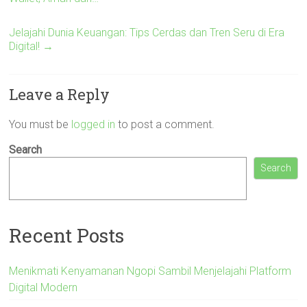
Jelajahi Dunia Keuangan: Tips Cerdas dan Tren Seru di Era
Digital!
→
Leave a Reply
You must be
logged in
to post a comment.
Search
Search
Recent Posts
Menikmati Kenyamanan Ngopi Sambil Menjelajahi Platform
Digital Modern