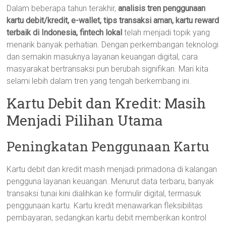
Dalam beberapa tahun terakhir,
analisis tren penggunaan
kartu debit/kredit, e-wallet, tips transaksi aman, kartu reward
terbaik di Indonesia, fintech lokal
telah menjadi topik yang
menarik banyak perhatian. Dengan perkembangan teknologi
dan semakin masuknya layanan keuangan digital, cara
masyarakat bertransaksi pun berubah signifikan. Mari kita
selami lebih dalam tren yang tengah berkembang ini.
Kartu Debit dan Kredit: Masih
Menjadi Pilihan Utama
Peningkatan Penggunaan Kartu
Kartu debit dan kredit masih menjadi primadona di kalangan
pengguna layanan keuangan. Menurut data terbaru, banyak
transaksi tunai kini dialihkan ke formulir digital, termasuk
penggunaan kartu. Kartu kredit menawarkan fleksibilitas
pembayaran, sedangkan kartu debit memberikan kontrol