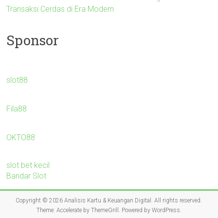
Transaksi Cerdas di Era Modern
Sponsor
slot88
Fila88
OKTO88
slot bet kecil
Bandar Slot
Copyright © 2026
Analisis Kartu & Keuangan Digital
. All rights reserved.
Theme:
Accelerate
by ThemeGrill. Powered by
WordPress
.