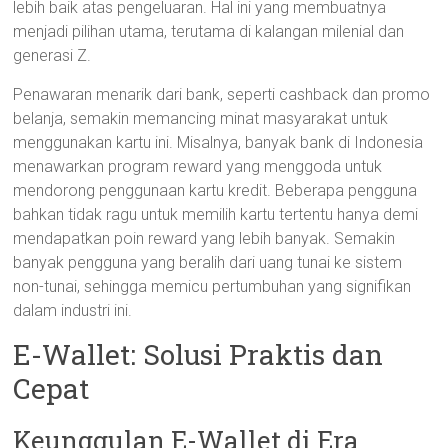
lebih baik atas pengeluaran. Hal ini yang membuatnya
menjadi pilihan utama, terutama di kalangan milenial dan
generasi Z.
Penawaran menarik dari bank, seperti cashback dan promo
belanja, semakin memancing minat masyarakat untuk
menggunakan kartu ini. Misalnya, banyak bank di Indonesia
menawarkan program reward yang menggoda untuk
mendorong penggunaan kartu kredit. Beberapa pengguna
bahkan tidak ragu untuk memilih kartu tertentu hanya demi
mendapatkan poin reward yang lebih banyak. Semakin
banyak pengguna yang beralih dari uang tunai ke sistem
non-tunai, sehingga memicu pertumbuhan yang signifikan
dalam industri ini.
E-Wallet: Solusi Praktis dan
Cepat
Keunggulan E-Wallet di Era