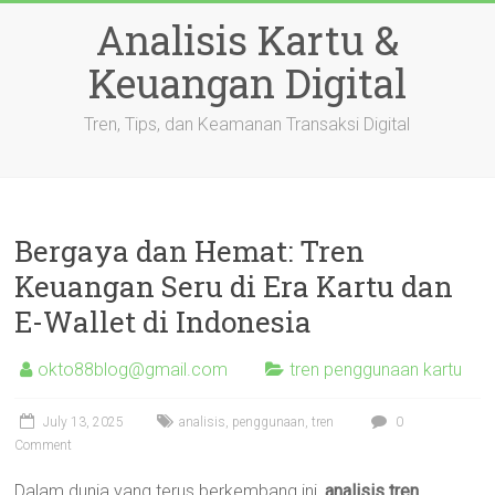
Skip
Analisis Kartu &
to
content
Keuangan Digital
Tren, Tips, dan Keamanan Transaksi Digital
Bergaya dan Hemat: Tren
Keuangan Seru di Era Kartu dan
E-Wallet di Indonesia
okto88blog@gmail.com
tren penggunaan kartu
July 13, 2025
analisis
,
penggunaan
,
tren
0
Comment
Dalam dunia yang terus berkembang ini,
analisis tren